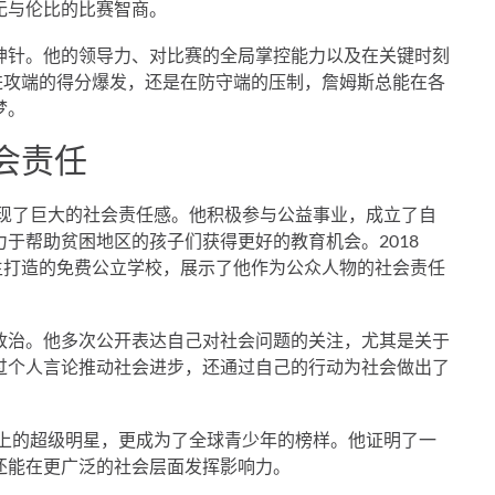
无与伦比的比赛智商。
神针。他的领导力、对比赛的全局掌控能力以及在关键时刻
进攻端的得分爆发，还是在防守端的压制，詹姆斯总能在各
梦。
会责任
展现了巨大的社会责任感。他积极参与公益事业，成立了自
力于帮助贫困地区的孩子们获得更好的教育机会。2018
生打造的免费公立学校，展示了他作为公众人物的社会责任
政治。他多次公开表达自己对社会问题的关注，尤其是关于
过个人言论推动社会进步，还通过自己的行动为社会做出了
场上的超级明星，更成为了全球青少年的榜样。他证明了一
还能在更广泛的社会层面发挥影响力。