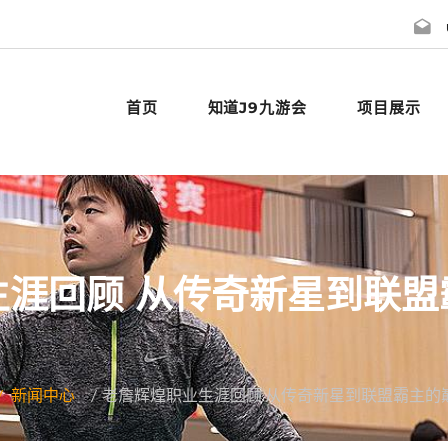
首页
知道J9九游会
项目展示
生涯回顾 从传奇新星到联盟
新闻中心
老詹辉煌职业生涯回顾 从传奇新星到联盟霸主的