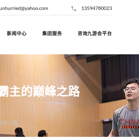
unhurried@yahoo.com
13594780023
新闻中心
集团服务
咨询九游会平台
霸主的巅峰之路
巅峰之路