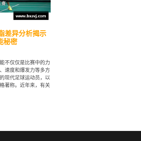
体脂差异分析揭示
能秘密
能不仅仅是比赛中的力
、速度和爆发力等多方
的现代足球运动员，以
格著称。近年来，有关